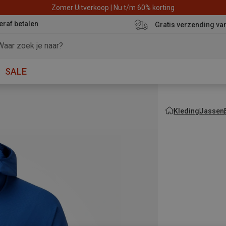
Zomer Uitverkoop | Nu t/m 60% korting
eraf betalen
Gratis verzending va
SALE
Kleding
Jassen