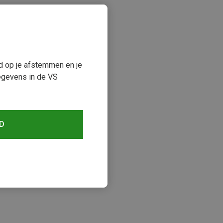
ud op je afstemmen en je
egevens in de VS
D