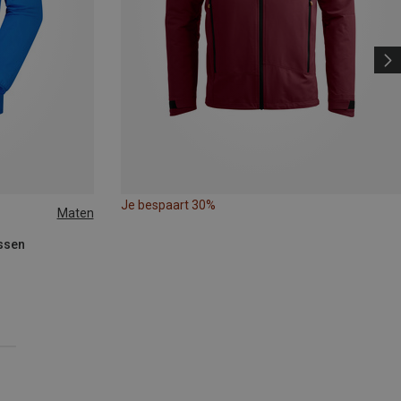
Je bespaart 30%
Maten
ssen