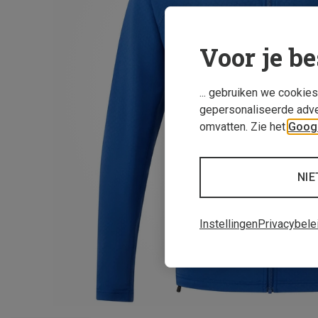
Voor je be
... gebruiken we cookie
gepersonaliseerde adve
omvatten. Zie het
Googl
NIE
Instellingen
Privacybele