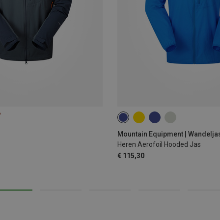
%
S
M
L
XL
XXL
Mountain Equipment | Wandelja
Heren Aerofoil Hooded Jas
€ 115,30