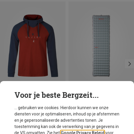
Voor je beste Bergzeit...
Maten
Maten
S
M
183X51CM
Rafiki
Nemo Equipment
... gebruiken we cookies. Hierdoor kunnen we onze
Heren Traverse Hoodie
Tensor All-Season Regular Slaapmat
diensten voor je optimaliseren, inhoud op je afstemmen
€ 58,50
€ 207,20
en je gepersonaliseerde advertenties tonen. Je
toestemming kan ook de verwerking van je gegevens in
de VS omvatten. Zie het
Google Privacy Beleid
voor