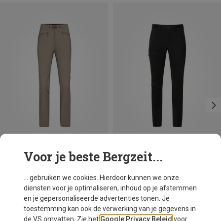
Voor je beste Bergzeit...
Je bespaart 39%
Maten
XS
S
M
L
Norrona
... gebruiken we cookies. Hierdoor kunnen we onze
Dames Femund Flex1 Tech Broek
diensten voor je optimaliseren, inhoud op je afstemmen
€ 178,95
en je gepersonaliseerde advertenties tonen. Je
toestemming kan ook de verwerking van je gegevens in
de VS omvatten. Zie het
Google Privacy Beleid
voor