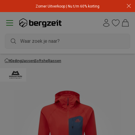
Zomer Uitverkoop | Nu t/m 60% korting
Kleding
Jassen
Softshelljassen