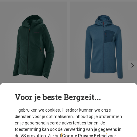
Voor je beste Bergzeit...
Je bespaart 26%
Je bespaart 18%
... gebruiken we cookies. Hierdoor kunnen we onze
diensten voor je optimaliseren, inhoud op je afstemmen
en je gepersonaliseerde advertenties tonen. Je
toestemming kan ook de verwerking van je gegevens in
de VS omvatten. Zie het
Google Privacy Beleid
voor