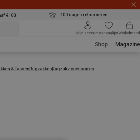
100 dagen retourneren
naf €100
Mijn account
Verlanglijst
Winkelmand
Shop
Magazine
kken & Tassen
Rugzakken
Rugzak accessoires