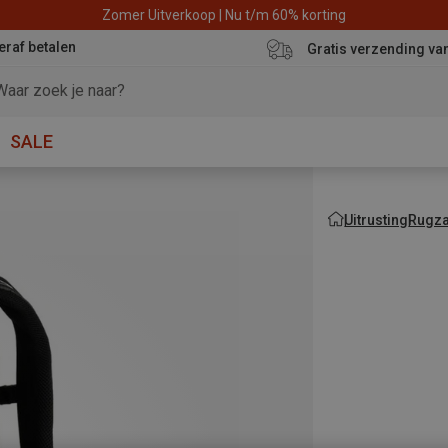
Zomer Uitverkoop | Nu t/m 60% korting
eraf betalen
Gratis verzending va
SALE
Uitrusting
Rugza