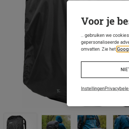
Voor je be
... gebruiken we cookie
gepersonaliseerde adve
omvatten. Zie het
Googl
NIE
Instellingen
Privacybele