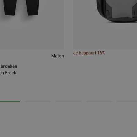
Je bespaart 16%
Maten
lbroeken
ch Broek