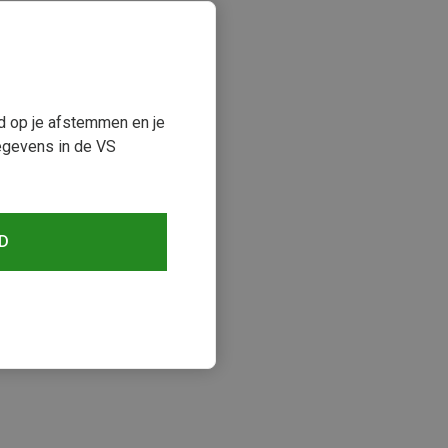
ud op je afstemmen en je
egevens in de VS
D