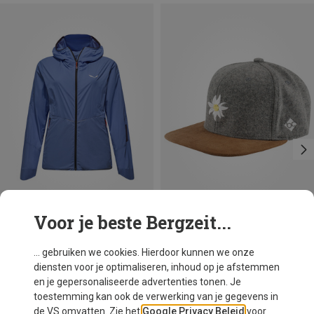
Voor je beste Bergzeit...
Maten
Maten
XS
S
M
L
XL
ONE SIZE
Salewa
Bavarian Caps
... gebruiken we cookies. Hierdoor kunnen we onze
Dames Pedroc Wind HD Jas
“Edelweiß” wildleren cap
diensten voor je optimaliseren, inhoud op je afstemmen
€ 179,95
€ 40,91
en je gepersonaliseerde advertenties tonen. Je
toestemming kan ook de verwerking van je gegevens in
de VS omvatten. Zie het
Google Privacy Beleid
voor