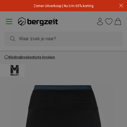
Zomer Uitverkoop | Nu t/m 60% korting
Kleding
Broeken
Korte broeken