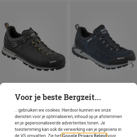
Voor je beste Bergzeit...
Maten
Maten
Meindl
Meindl
... gebruiken we cookies. Hierdoor kunnen we onze
Heren Literock Free GTX Schoenen
Heren Messina Walker Schoenen
diensten voor je optimaliseren, inhoud op je afstemmen
€ 207,20
€ 184,20
en je gepersonaliseerde advertenties tonen. Je
toestemming kan ook de verwerking van je gegevens in
de VS omvatten. Zie het
Google Privacy Beleid
voor