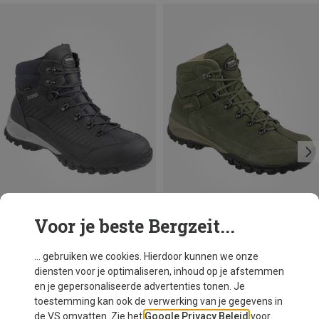
Voor je beste Bergzeit...
Je bespaart 19%
Maten
42
42.5
43
44
45
46
Meindl
... gebruiken we cookies. Hierdoor kunnen we onze
Heren Trento GTX Schoenen
diensten voor je optimaliseren, inhoud op je afstemmen
€ 252,20
en je gepersonaliseerde advertenties tonen. Je
toestemming kan ook de verwerking van je gegevens in
de VS omvatten. Zie het
Google Privacy Beleid
voor