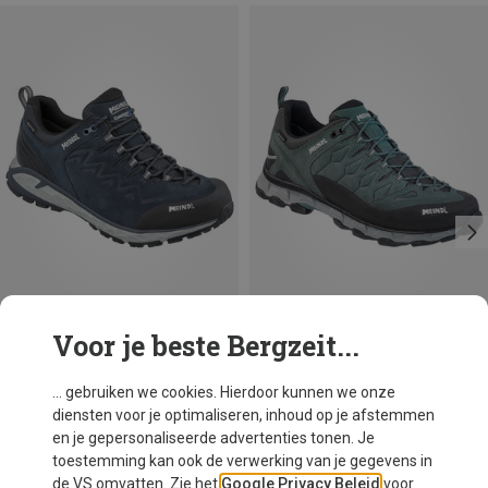
Voor je beste Bergzeit...
Maten
Maten
Meindl
Meindl
... gebruiken we cookies. Hierdoor kunnen we onze
Heren Messina Walker Schoenen
Heren Lite Trail GTX schoenen
diensten voor je optimaliseren, inhoud op je afstemmen
€ 184,20
€ 186,20
en je gepersonaliseerde advertenties tonen. Je
toestemming kan ook de verwerking van je gegevens in
de VS omvatten. Zie het
Google Privacy Beleid
voor