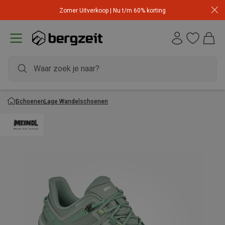
Zomer Uitverkoop | Nu t/m 60% korting
Schoenen
Lage Wandelschoenen