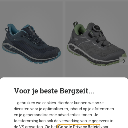
Voor je beste Bergzeit...
Maten
Maten
Meindl
Meindl
... gebruiken we cookies. Hierdoor kunnen we onze
Dames Power Walker 4.2 Schoenen
Dames Power Walker 3.5 Boa Schoenen
diensten voor je optimaliseren, inhoud op je afstemmen
€ 184,20
€ 207,20
en je gepersonaliseerde advertenties tonen. Je
toestemming kan ook de verwerking van je gegevens in
de VS omvatten. Zie het
Google Privacy Beleid
voor