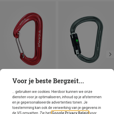
Voor je beste Bergzeit...
Je bespaart 16%
Maten
BALL-LOCK
Petzl
... gebruiken we cookies. Hierdoor kunnen we onze
William Ball-Lock HMS Karabiner
diensten voor je optimaliseren, inhoud op je afstemmen
€ 26,95
en je gepersonaliseerde advertenties tonen. Je
toestemming kan ook de verwerking van je gegevens in
de VS omvatten. Zie het
Google Privacy Beleid
voor