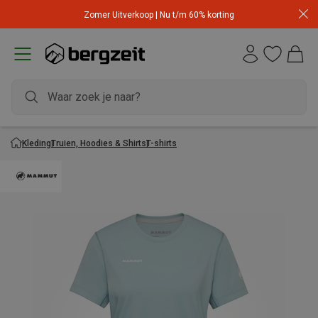
Zomer Uitverkoop | Nu t/m 60% korting
Kleding
Truien, Hoodies & Shirts
T-shirts