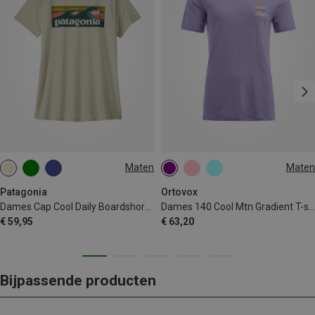
Maten
Maten
XS
M
L
XL
XS
S
M
L
XL
Patagonia
Ortovox
Dames Cap Cool Daily Boardshort Logo T-shirt
Dames 140 Cool Mtn Gradient T-shirt
€ 59,95
€ 63,20
Bijpassende producten