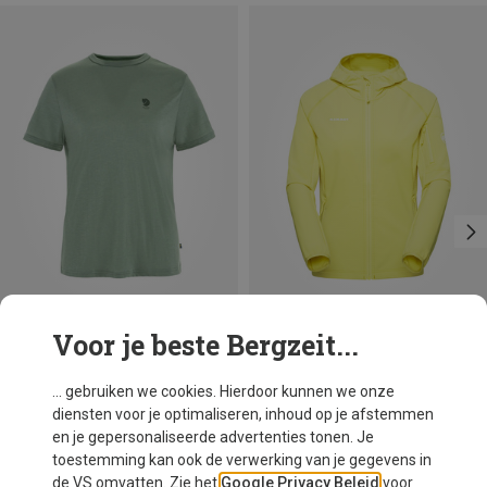
Voor je beste Bergzeit...
Je bespaart 29%
Je bespaart 32%
... gebruiken we cookies. Hierdoor kunnen we onze
diensten voor je optimaliseren, inhoud op je afstemmen
en je gepersonaliseerde advertenties tonen. Je
toestemming kan ook de verwerking van je gegevens in
de VS omvatten. Zie het
Google Privacy Beleid
voor