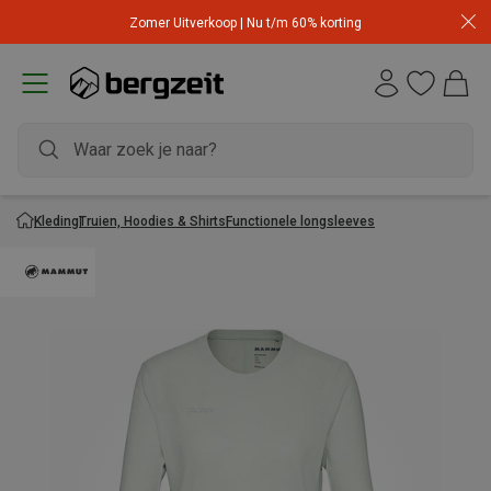
Zomer Uitverkoop | Nu t/m 60% korting
Kleding
Truien, Hoodies & Shirts
Functionele longsleeves