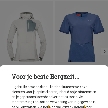
Voor je beste Bergzeit...
Maten
Maten
XS
S
M
L
XS
S
M
XL
Norrona
Salewa
... gebruiken we cookies. Hierdoor kunnen we onze
Dames Senja Warm1 Hood Jas
Dames Pedroc Dry Wind T-shirt
diensten voor je optimaliseren, inhoud op je afstemmen
€ 198,95
€ 73,80
en je gepersonaliseerde advertenties tonen. Je
toestemming kan ook de verwerking van je gegevens in
de VS omvatten. Zie het
Google Privacy Beleid
voor