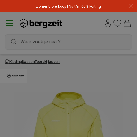
Zomer Uitverkoop | Nu t/m 60% korting
Kleding
Jassen
Toerski jassen