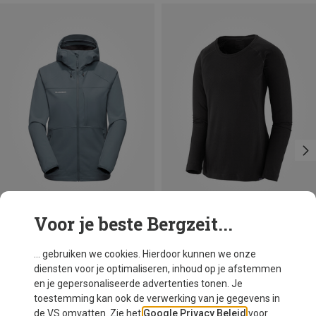
Voor je beste Bergzeit...
Je bespaart 22%
Je bespaart 27%
... gebruiken we cookies. Hierdoor kunnen we onze
diensten voor je optimaliseren, inhoud op je afstemmen
en je gepersonaliseerde advertenties tonen. Je
toestemming kan ook de verwerking van je gegevens in
de VS omvatten. Zie het
Google Privacy Beleid
voor