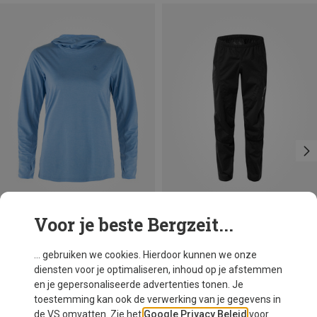
Voor je beste Bergzeit...
Je bespaart 18%
Je bespaart tot 22%
... gebruiken we cookies. Hierdoor kunnen we onze
diensten voor je optimaliseren, inhoud op je afstemmen
en je gepersonaliseerde advertenties tonen. Je
toestemming kan ook de verwerking van je gegevens in
de VS omvatten. Zie het
Google Privacy Beleid
voor