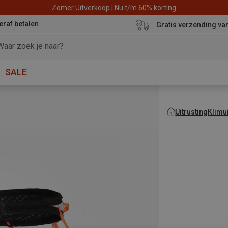
Zomer Uitverkoop | Nu t/m 60% korting
eraf betalen
Gratis verzending va
SALE
Uitrusting
Klimui