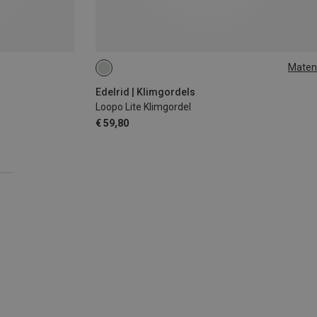
Maten
S
M
L
Edelrid | Klimgordels
Loopo Lite Klimgordel
€ 59,80