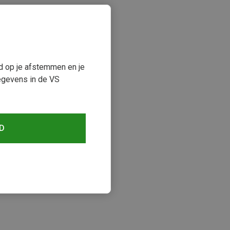
ud op je afstemmen en je
egevens in de VS
D