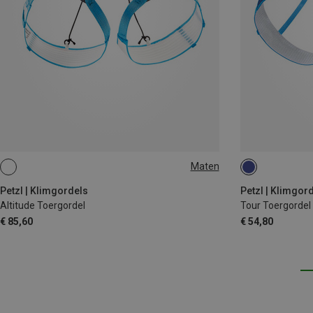
Maten
S-M
M-L
L-XL
L-XL | 84-108CM
Petzl | Klimgordels
Petzl | Klimgor
Altitude Toergordel
Tour Toergordel
€ 85,60
€ 54,80