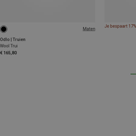
Je bespaart 17
Maten
L|M
S|XS
Odlo | Truien
Wool Trui
€ 165,80