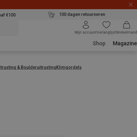
100 dagen retourneren
naf €100
Mijn account
Verlanglijst
Winkelmand
Shop
Magazine
trusting & Boulderuitrusting
Klimgordels