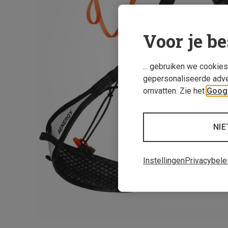
Voor je be
... gebruiken we cookie
gepersonaliseerde adve
omvatten. Zie het
Googl
NIE
Instellingen
Privacybele