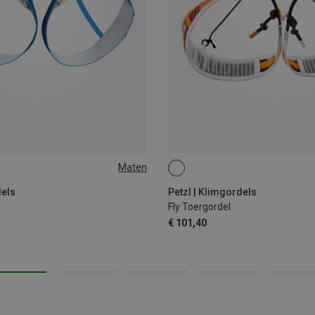
Maten
S-M | 64-86CM
M | 76-86CM
S | 66-76CM
L
dels
Petzl | Klimgordels
Fly Toergordel
€ 101,40