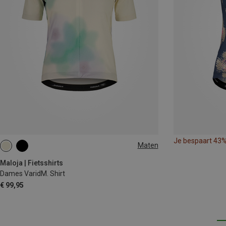
Je bespaart 43
Maten
XS
S
M
L
Maloja | Fietsshirts
Dames VaridM. Shirt
€ 99,95