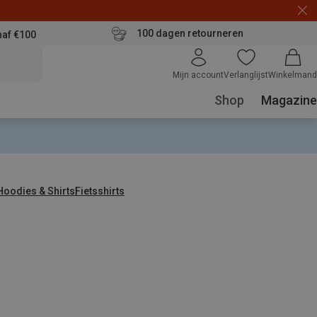
100 dagen retourneren
naf €100
Mijn account
Verlanglijst
Winkelmand
Shop
Magazine
 Hoodies & Shirts
Fietsshirts