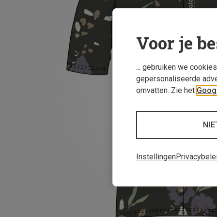
Voor je be
... gebruiken we cookie
gepersonaliseerde adve
omvatten. Zie het
Googl
NIE
Instellingen
Privacybele