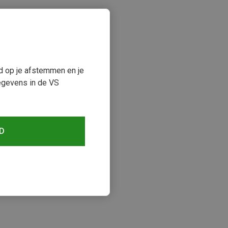
ud op je afstemmen en je
egevens in de VS
D