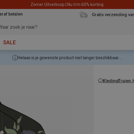
Zomer Uitverkoop | Nu t/m 60% korting
eraf betalen
Gratis verzending va
SALE
Helaas is je gewenste product niet langer beschikbaar....
Kleding
Truien,