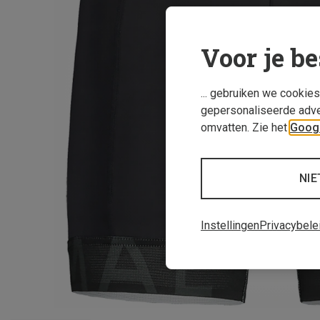
Voor je be
... gebruiken we cookie
gepersonaliseerde adve
omvatten. Zie het
Googl
NIE
Instellingen
Privacybele