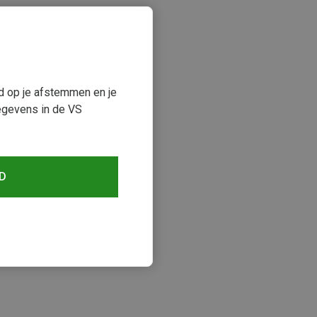
ud op je afstemmen en je
egevens in de VS
D