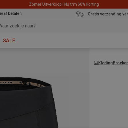
Zomer Uitverkoop | Nu t/m 60% korting
eraf betalen
Gratis verzending va
SALE
Kleding
Broeke