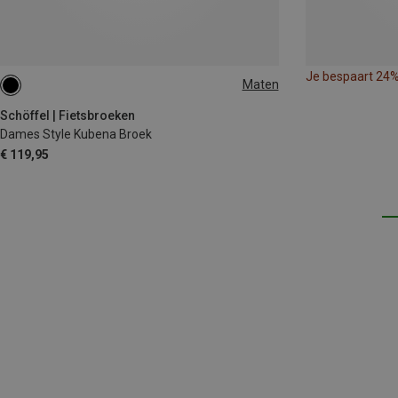
Je bespaart 24
Maten
XS
S
M
L
XL
XXL
Schöffel | Fietsbroeken
Dames Style Kubena Broek
€ 119,95