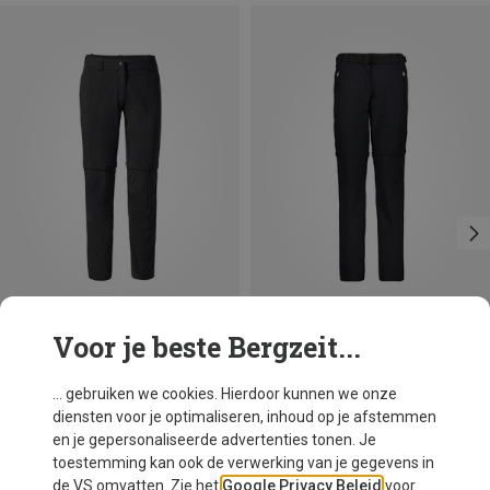
Voor je beste Bergzeit...
Je bespaart 18%
Maten
Vaude
... gebruiken we cookies. Hierdoor kunnen we onze
Dames Farley Stretch Zo II Broek
diensten voor je optimaliseren, inhoud op je afstemmen
€ 122,50
en je gepersonaliseerde advertenties tonen. Je
toestemming kan ook de verwerking van je gegevens in
de VS omvatten. Zie het
Google Privacy Beleid
voor