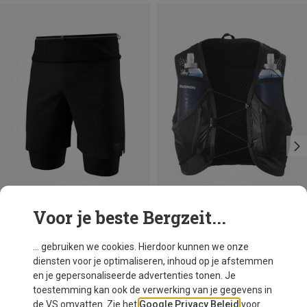
Voor je beste Bergzeit...
Je bespaart 38%
Maten
12L | XS
12L | S
12L | M
Salomon
... gebruiken we cookies. Hierdoor kunnen we onze
Active Skin 12 Set Trailrunningrugzak
diensten voor je optimaliseren, inhoud op je afstemmen
€ 117,20
en je gepersonaliseerde advertenties tonen. Je
toestemming kan ook de verwerking van je gegevens in
de VS omvatten. Zie het
Google Privacy Beleid
voor