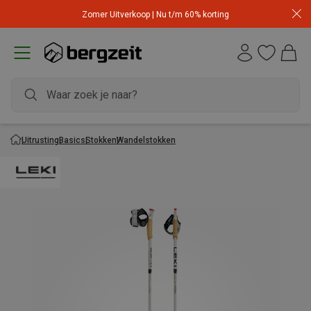
Zomer Uitverkoop | Nu t/m 60% korting
Uitrusting
Basics
Stokken
Wandelstokken