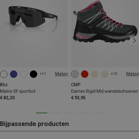
Maten
Maten
+11
+15
ONE SIZE
Bliz
CMP
Matrix SF sportbril
Dames Rigel Mid wandelschoenen
€ 82,20
€ 93,95
Bijpassende producten