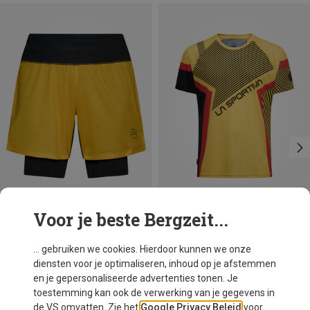
Voor je beste Bergzeit...
Je bespaart 10%
Maten
S
La Sportiva
... gebruiken we cookies. Hierdoor kunnen we onze
Heren Flow T-shirt
diensten voor je optimaliseren, inhoud op je afstemmen
€ 64,95
en je gepersonaliseerde advertenties tonen. Je
toestemming kan ook de verwerking van je gegevens in
de VS omvatten. Zie het
Google Privacy Beleid
voor