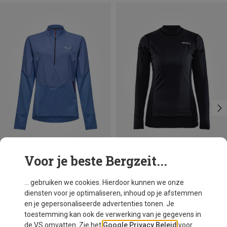
Voor je beste Bergzeit...
Je bespaart 26%
Maten
XS
S
M
Salewa
... gebruiken we cookies. Hierdoor kunnen we onze
Dames Pedroc Dry Wind Half Zip Longsleeve
diensten voor je optimaliseren, inhoud op je afstemmen
€ 91,20
en je gepersonaliseerde advertenties tonen. Je
toestemming kan ook de verwerking van je gegevens in
de VS omvatten. Zie het
Google Privacy Beleid
voor