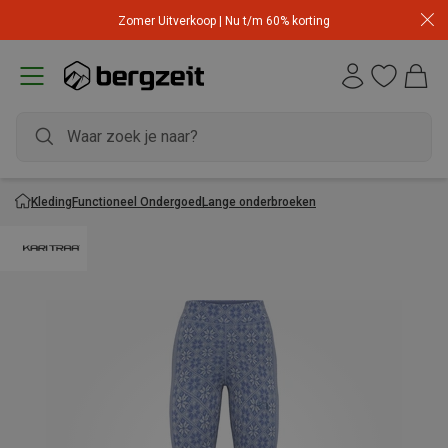
Zomer Uitverkoop | Nu t/m 60% korting
Kleding
Functioneel Ondergoed
Lange onderbroeken