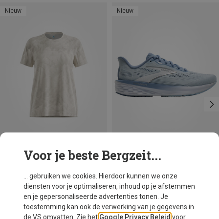
Nieuw
Nieuw
Voor je beste Bergzeit...
Je bespaart 34%
Maten
Brooks
... gebruiken we cookies. Hierdoor kunnen we onze
Dames Launch 12 Schoenen
diensten voor je optimaliseren, inhoud op je afstemmen
€ 119,95
en je gepersonaliseerde advertenties tonen. Je
toestemming kan ook de verwerking van je gegevens in
de VS omvatten. Zie het
Google Privacy Beleid
voor