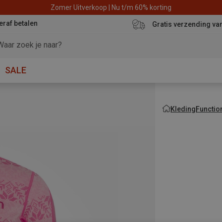
Zomer Uitverkoop | Nu t/m 60% korting
eraf betalen
Gratis verzending va
SALE
Kleding
Functio