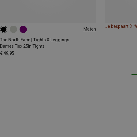
Je bespaart 31
Maten
XS
S
M
L
The North Face | Tights & Leggings
Dames Flex 25in Tights
€ 49,95