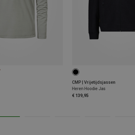
%
M
L
XL
XXL
3XL
CMP | Vrijetijdsjassen
Heren Hoodie Jas
€ 139,95