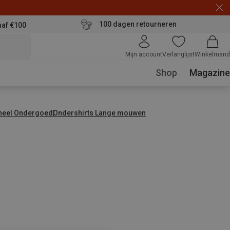
100 dagen retourneren
naf €100
Mijn account
Verlanglijst
Winkelmand
Shop
Magazine
neel Ondergoed
Ondershirts Lange mouwen