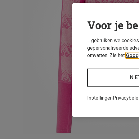
Voor je be
... gebruiken we cookie
gepersonaliseerde adve
omvatten. Zie het
Googl
NIE
Instellingen
Privacybele