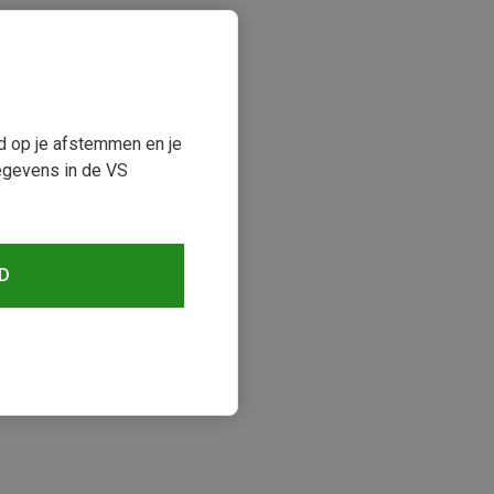
ud op je afstemmen en je
egevens in de VS
D