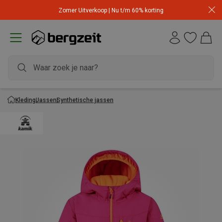
Zomer Uitverkoop | Nu t/m 60% korting
Kleding
Jassen
Synthetische jassen