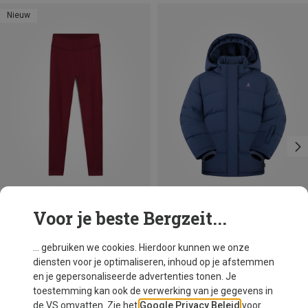
Nieuw
Voor je beste Bergzeit...
Je bespaart 55%
Maten
XS
S
M
L
Armedangels
... gebruiken we cookies. Hierdoor kunnen we onze
Dames Faribaa Tights
diensten voor je optimaliseren, inhoud op je afstemmen
€ 39,95
en je gepersonaliseerde advertenties tonen. Je
toestemming kan ook de verwerking van je gegevens in
de VS omvatten. Zie het
Google Privacy Beleid
voor