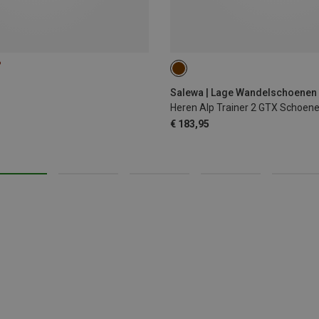
%
40.5
44
45
46.5
Salewa | Lage Wandelschoenen
Heren Alp Trainer 2 GTX Schoen
€ 183,95