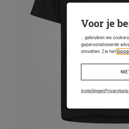
Voor je be
... gebruiken we cookie
gepersonaliseerde adve
omvatten. Zie het
Googl
NIE
Instellingen
Privacybele