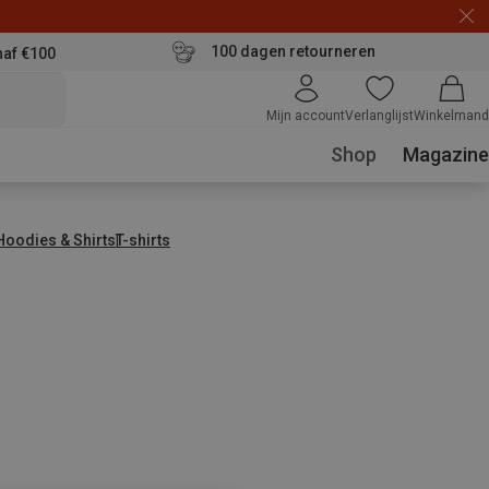
100 dagen retourneren
naf €100
Mijn account
Verlanglijst
Winkelmand
Shop
Magazine
 Hoodies & Shirts
T-shirts