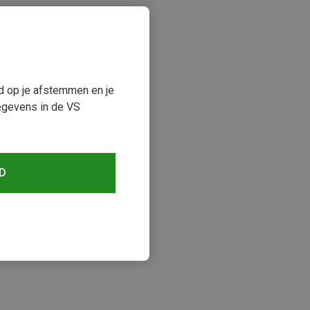
ud op je afstemmen en je
egevens in de VS
D