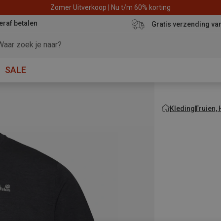
Zomer Uitverkoop | Nu t/m 60% korting
eraf betalen
Gratis verzending va
SALE
Kleding
Truien,