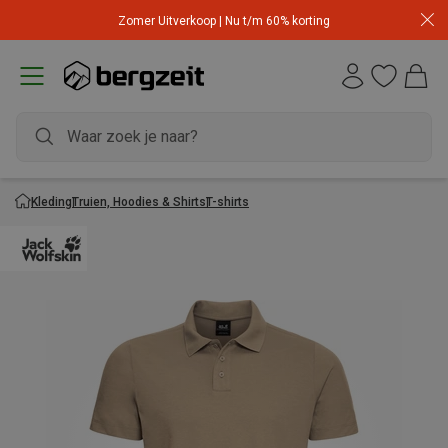
Zomer Uitverkoop | Nu t/m 60% korting
Kleding
Truien, Hoodies & Shirts
T-shirts