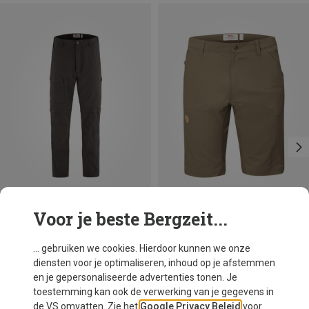
Voor je beste Bergzeit...
Je bespaart 10%
Je bespaart 33%
... gebruiken we cookies. Hierdoor kunnen we onze
diensten voor je optimaliseren, inhoud op je afstemmen
en je gepersonaliseerde advertenties tonen. Je
toestemming kan ook de verwerking van je gegevens in
de VS omvatten. Zie het
Google Privacy Beleid
voor