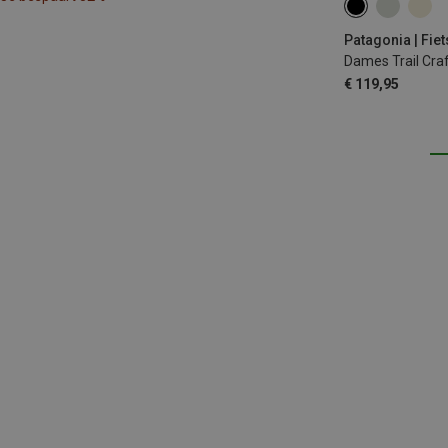
XS
S
M
Patagonia | Fi
Dames Trail Cr
€ 119,95