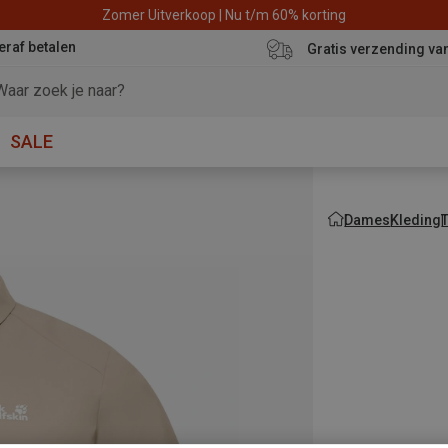
Zomer Uitverkoop | Nu t/m 60% korting
eraf betalen
Gratis verzending va
SALE
Dames
Kleding