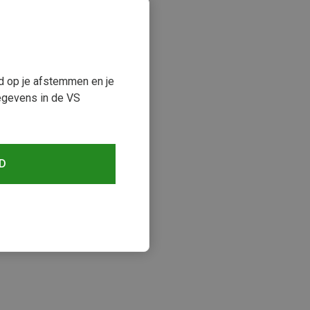
ud op je afstemmen en je
egevens in de VS
D