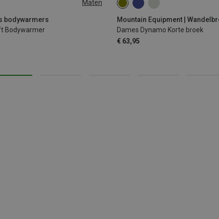
Maten
L
XL
XS
S
M
L
XL
ets bodywarmers
Mountain Equipment | Wandelb
aft Bodywarmer
Dames Dynamo Korte broek
€ 63,95