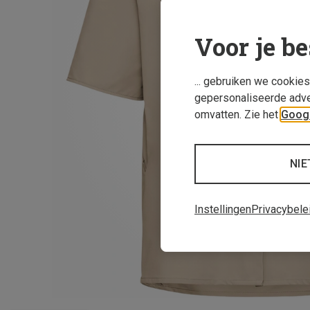
Voor je be
... gebruiken we cookie
gepersonaliseerde adve
omvatten. Zie het
Googl
NIE
Instellingen
Privacybele