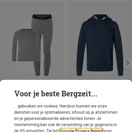
Voor je beste Bergzeit...
Je bespaart 29%
Je bespaart 39%
... gebruiken we cookies. Hierdoor kunnen we onze
diensten voor je optimaliseren, inhoud op je afstemmen
en je gepersonaliseerde advertenties tonen. Je
toestemming kan ook de verwerking van je gegevens in
de VS omvatten. Zie het
Google Privacy Beleid
voor