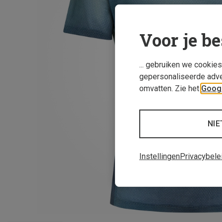
Voor je be
... gebruiken we cookie
gepersonaliseerde adve
omvatten. Zie het
Googl
NIE
Instellingen
Privacybele