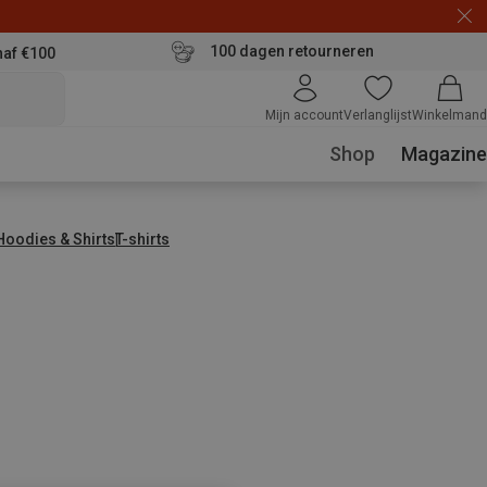
100 dagen retourneren
naf €100
Mijn account
Verlanglijst
Winkelmand
Shop
Magazine
 Hoodies & Shirts
T-shirts