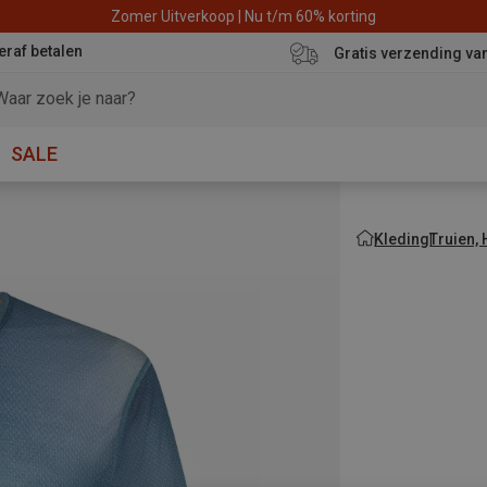
Zomer Uitverkoop | Nu t/m 60% korting
eraf betalen
Gratis verzending va
SALE
Kleding
Truien,