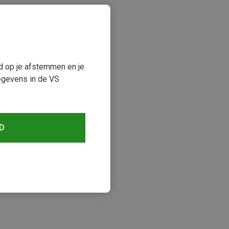
ud op je afstemmen en je
egevens in de VS
D