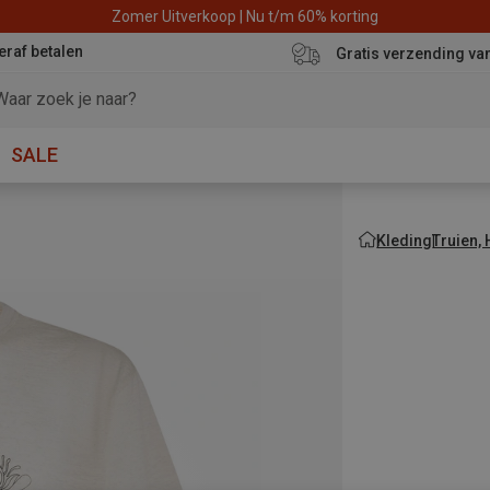
Zomer Uitverkoop | Nu t/m 60% korting
eraf betalen
Gratis verzending va
SALE
Kleding
Truien,