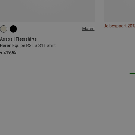
Je bespaart 20
Maten
S
M
L
XL
XXL
Assos | Fietsshirts
Heren Equipe RS LS S11 Shirt
€ 219,95