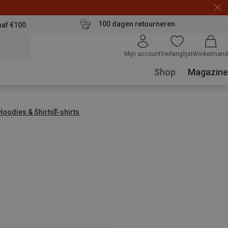
100 dagen retourneren
naf €100
Mijn account
Verlanglijst
Winkelmand
Shop
Magazine
 Hoodies & Shirts
T-shirts