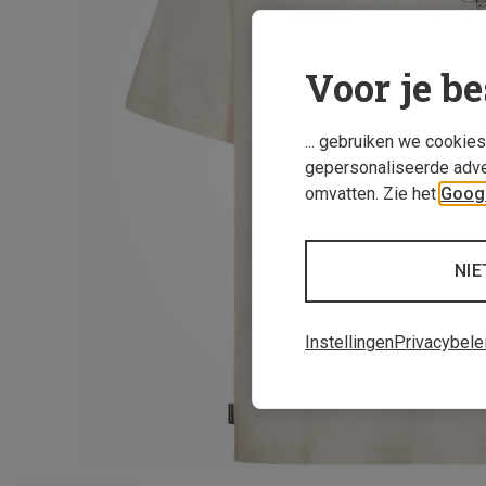
Voor je be
... gebruiken we cookie
gepersonaliseerde adve
omvatten. Zie het
Googl
NIE
Instellingen
Privacybele