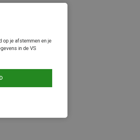
ud op je afstemmen en je
egevens in de VS
D