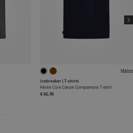
Maten
M
L
XL
Icebreaker | T-shirts
Heren Core Canoe Companions T-shirt
€ 65,95