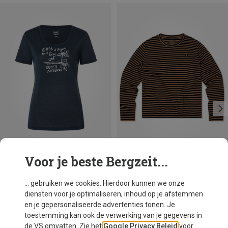
Voor je beste Bergzeit...
Je bespaart 10%
Maten
S
M
Mons Royale
... gebruiken we cookies. Hierdoor kunnen we onze
Dames Icon Merino Air-Con Relaxed Longsleeve
diensten voor je optimaliseren, inhoud op je afstemmen
€ 99,95
en je gepersonaliseerde advertenties tonen. Je
toestemming kan ook de verwerking van je gegevens in
de VS omvatten. Zie het
Google Privacy Beleid
voor