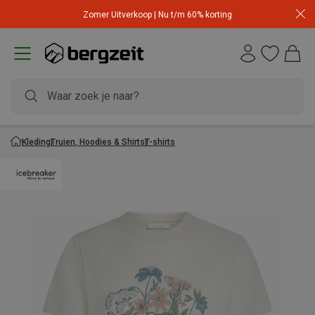
Zomer Uitverkoop | Nu t/m 60% korting
Kleding
Truien, Hoodies & Shirts
T-shirts