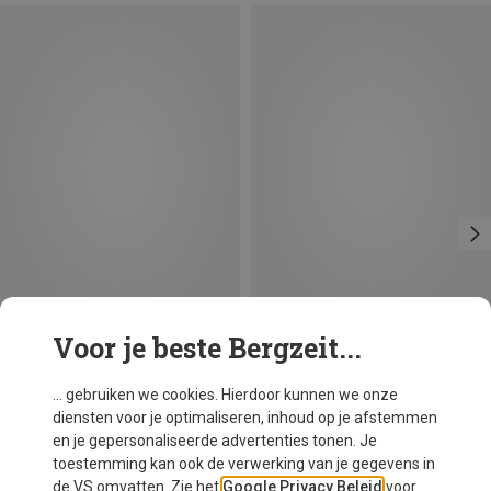
Voor je beste Bergzeit...
Je bespaart 24%
Je bespaart 15%
... gebruiken we cookies. Hierdoor kunnen we onze
diensten voor je optimaliseren, inhoud op je afstemmen
en je gepersonaliseerde advertenties tonen. Je
toestemming kan ook de verwerking van je gegevens in
de VS omvatten. Zie het
Google Privacy Beleid
voor