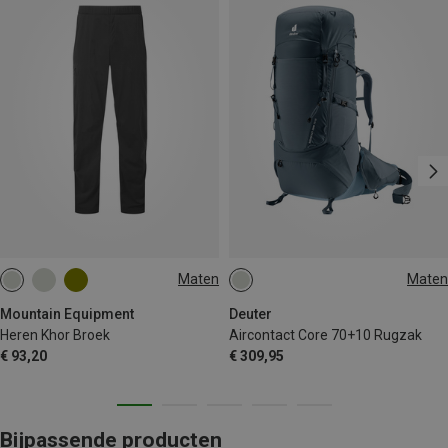
Maten
Maten
S
M
L
XL
XXL
70+10L
Mountain Equipment
Deuter
Heren Khor Broek
Aircontact Core 70+10 Rugzak
€ 93,20
€ 309,95
Bijpassende producten