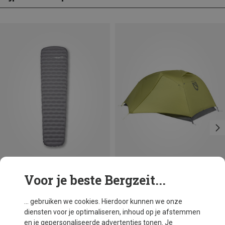
Voor je beste Bergzeit...
Je bespaart 10%
Maten
183X51CM
Rab
... gebruiken we cookies. Hierdoor kunnen we onze
Ultrasphere 1.5 Slaapmat
diensten voor je optimaliseren, inhoud op je afstemmen
€ 169,95
en je gepersonaliseerde advertenties tonen. Je