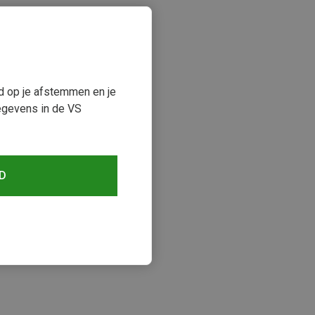
ud op je afstemmen en je
egevens in de VS
D