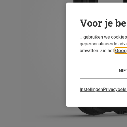
Voor je be
... gebruiken we cookie
gepersonaliseerde adve
omvatten. Zie het
Googl
NIE
Instellingen
Privacybele