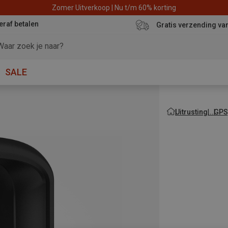
Zomer Uitverkoop | Nu t/m 60% korting
eraf betalen
Gratis verzending va
SALE
Uitrusting
GPS