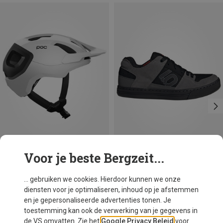
Voor je beste Bergzeit...
Je bespaart 48%
Maten
adidas Five Ten
... gebruiken we cookies. Hierdoor kunnen we onze
Freerider fietsschoenen
diensten voor je optimaliseren, inhoud op je afstemmen
€ 108,20
en je gepersonaliseerde advertenties tonen. Je
toestemming kan ook de verwerking van je gegevens in
de VS omvatten. Zie het
Google Privacy Beleid
voor