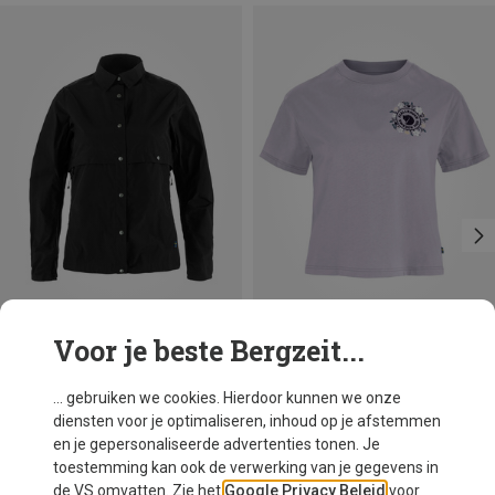
Voor je beste Bergzeit...
Je bespaart 17%
Je bespaart 28%
... gebruiken we cookies. Hierdoor kunnen we onze
diensten voor je optimaliseren, inhoud op je afstemmen
en je gepersonaliseerde advertenties tonen. Je
toestemming kan ook de verwerking van je gegevens in
de VS omvatten. Zie het
Google Privacy Beleid
voor