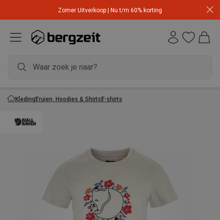
Zomer Uitverkoop | Nu t/m 60% korting
Kleding
Truien, Hoodies & Shirts
T-shirts