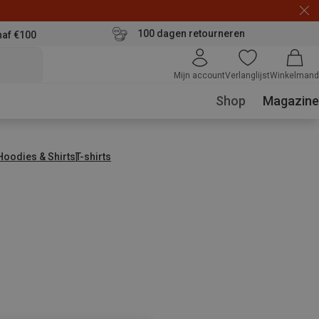
100 dagen retourneren
naf €100
Mijn account
Verlanglijst
Winkelmand
Shop
Magazine
 Hoodies & Shirts
T-shirts