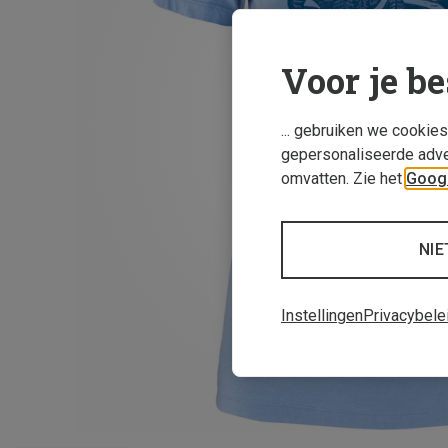
Voor je be
... gebruiken we cookie
gepersonaliseerde adve
omvatten. Zie het
Googl
NIE
Instellingen
Privacybele