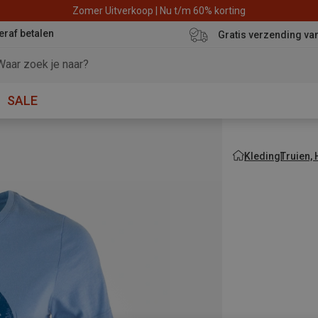
Zomer Uitverkoop | Nu t/m 60% korting
eraf betalen
Gratis verzending va
SALE
Kleding
Truien,