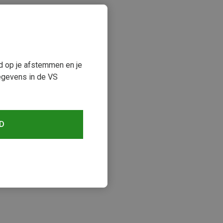
ud op je afstemmen en je
egevens in de VS
D