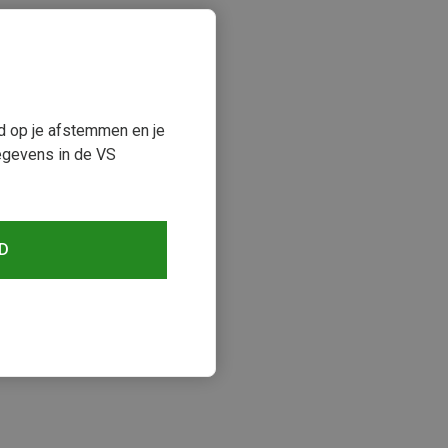
ud op je afstemmen en je
egevens in de VS
D