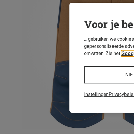
Voor je be
... gebruiken we cookie
gepersonaliseerde adve
omvatten. Zie het
Googl
NIE
Instellingen
Privacybele