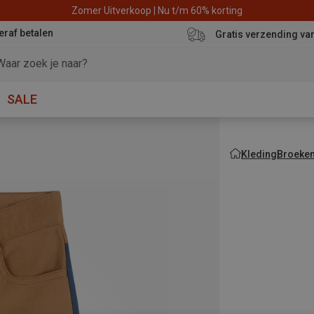
Zomer Uitverkoop | Nu t/m 60% korting
eraf betalen
Gratis verzending va
SALE
Kleding
Broeke