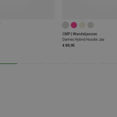
%
S
M
XL
3XL
CMP | Wandeljassen
Dames Hybrid Hoodie Jas
€ 89,95