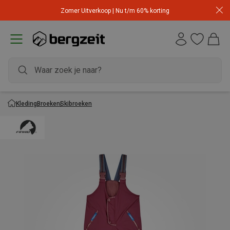
Zomer Uitverkoop | Nu t/m 60% korting
Kleding
Broeken
Skibroeken