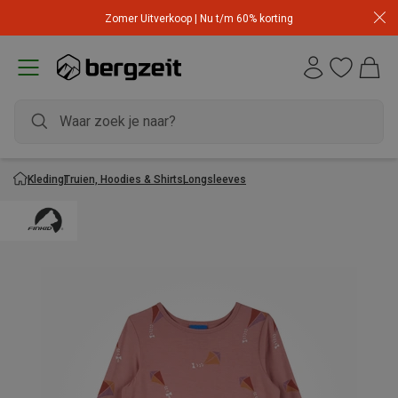
Zomer Uitverkoop | Nu t/m 60% korting
Kleding
Truien, Hoodies & Shirts
Longsleeves