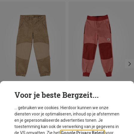
Voor je beste Bergzeit...
Je bespaart 46%
Je bespaart 40%
... gebruiken we cookies. Hierdoor kunnen we onze
diensten voor je optimaliseren, inhoud op je afstemmen
en je gepersonaliseerde advertenties tonen. Je
toestemming kan ook de verwerking van je gegevens in
de VS omvatten. Zie het
Google Privacy Beleid
voor