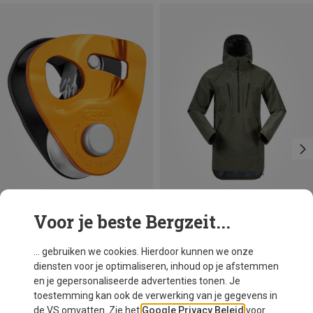
Voor je beste Bergzeit...
Je bespaart 39%
Petzl
... gebruiken we cookies. Hierdoor kunnen we onze
Nano Traxion katrol
diensten voor je optimaliseren, inhoud op je afstemmen
€ 76,50
en je gepersonaliseerde advertenties tonen. Je
toestemming kan ook de verwerking van je gegevens in
de VS omvatten. Zie het
Google Privacy Beleid
voor