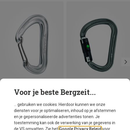
Voor je beste Bergzeit...
Maten
+3
BALL-LOCK
Camp
Petzl
... gebruiken we cookies. Hierdoor kunnen we onze
Nano 22 Karabiner
William Ball-Lock HMS Karabiner
diensten voor je optimaliseren, inhoud op je afstemmen
€ 8,06
€ 25,07
en je gepersonaliseerde advertenties tonen. Je
toestemming kan ook de verwerking van je gegevens in
de VS omvatten. Zie het
Google Privacy Beleid
voor