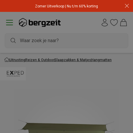
Zomer Uitverkoop | Nu t/m 60% korting
Uitrusting
Reizen & Outdoor
Slaapzakken & Matjes
Hangmatten