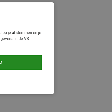
ud op je afstemmen en je
egevens in de VS
D