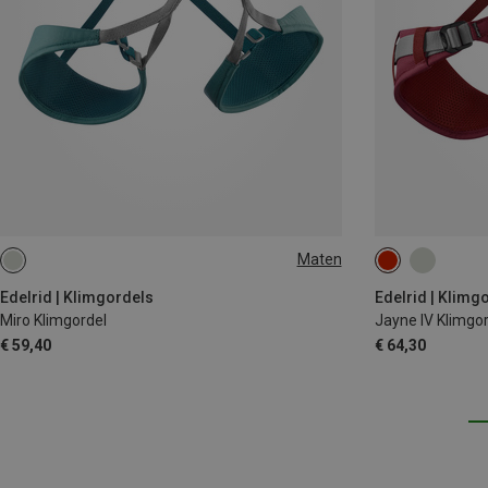
Maten
71-86CM
78-93CM
85-100CM
58-78CM
62
86-106CM
Edelrid | Klimgordels
Edelrid | Klimg
Miro Klimgordel
Jayne IV Klimgor
€ 59,40
€ 64,30