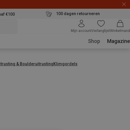
100 dagen retourneren
naf €100
Mijn account
Verlanglijst
Winkelmand
Shop
Magazine
trusting & Boulderuitrusting
Klimgordels