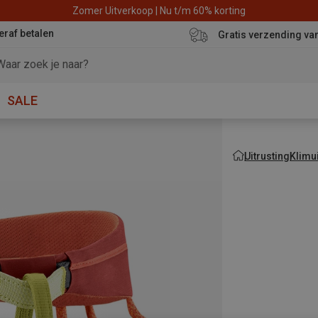
Zomer Uitverkoop | Nu t/m 60% korting
eraf betalen
Gratis verzending va
SALE
Uitrusting
Klimui