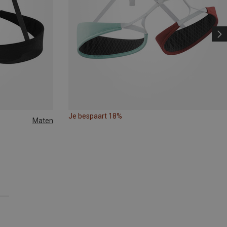
Je bespaart 18%
Maten
 | 71-77CM