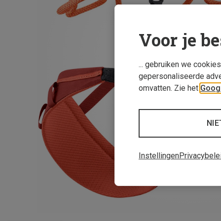
Voor je be
... gebruiken we cookie
gepersonaliseerde adve
omvatten. Zie het
Googl
NIE
Instellingen
Privacybele