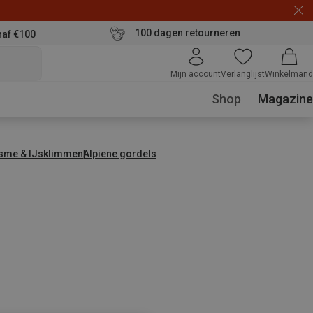
100 dagen retourneren
naf €100
Mijn account
Verlanglijst
Winkelmand
Shop
Magazine
isme & IJsklimmen
Alpiene gordels