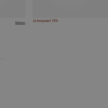
Je bespaart 18%
Maten
S | 77-87CM