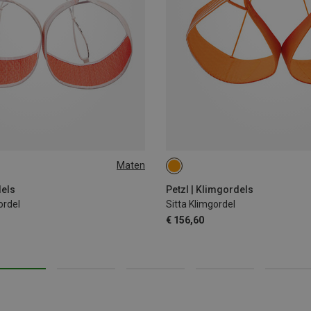
Maten
-77CM
77-84CM
84-92CM
65-71CM
71-77CM
77-84C
dels
Petzl | Klimgordels
ordel
Sitta Klimgordel
€ 156,60