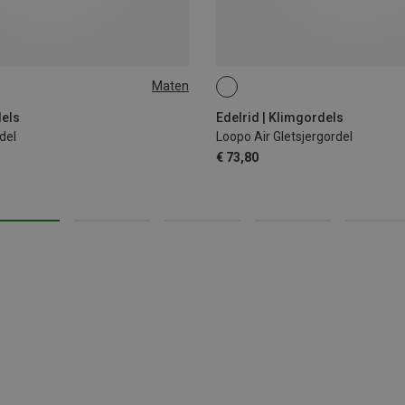
Maten
L-XL
L | 94-104CM
M | 87-97CM
dels
Edelrid | Klimgordels
del
Loopo Air Gletsjergordel
€ 73,80