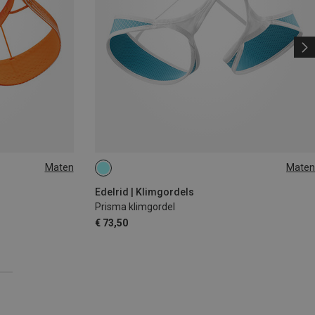
Maten
Maten
M
84-92CM
67-82CM
71-86CM
78-93CM
85-100CM
Edelrid | Klimgordels
Prisma klimgordel
€ 73,50