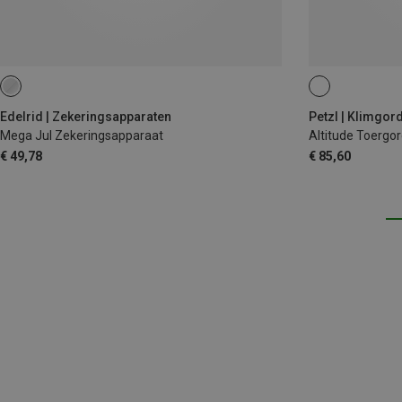
S-M
M-L
Edelrid | Zekeringsapparaten
Petzl | Klimgor
Mega Jul Zekeringsapparaat
Altitude Toergor
€ 49,78
€ 85,60