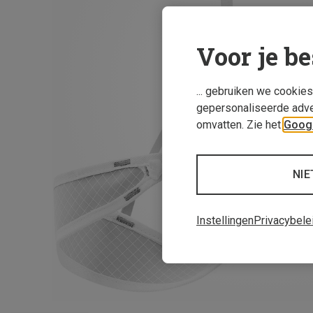
Voor je be
... gebruiken we cookie
gepersonaliseerde adve
omvatten. Zie het
Googl
NIE
Instellingen
Privacybele