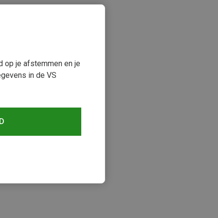
ud op je afstemmen en je
egevens in de VS
D