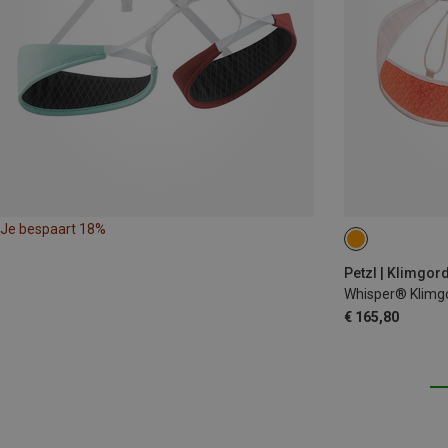
Je bespaart 18%
65-71CM
71
Petzl | Klimgor
Whisper® Klimg
€ 165,80