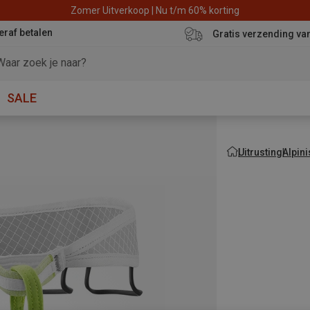
Zomer Uitverkoop | Nu t/m 60% korting
eraf betalen
Gratis verzending va
SALE
Uitrusting
Alpin