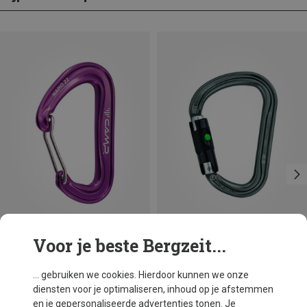
Voor je beste Bergzeit...
Je bespaart 18%
Maten
BALL-LOCK
Petzl
... gebruiken we cookies. Hierdoor kunnen we onze
William Ball-Lock HMS Karabiner
diensten voor je optimaliseren, inhoud op je afstemmen
€ 26,95
en je gepersonaliseerde advertenties tonen. Je