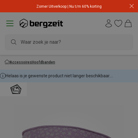
Zomer Uitverkoop | Nu t/m 60% korting
Accessoires
Hoofdbanden
Helaas is je gewenste product niet langer beschikbaar....