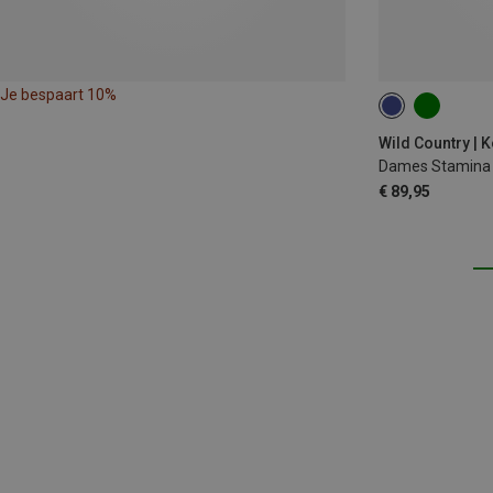
Je bespaart 10%
XS
S
M
Wild Country | 
Dames Stamina 
€ 89,95