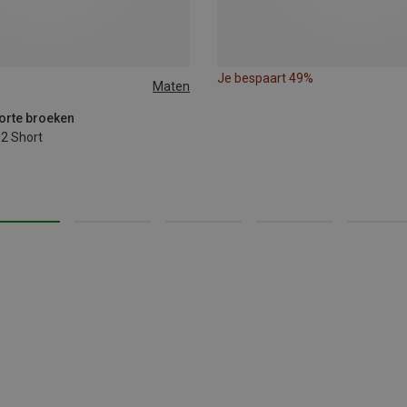
Je bespaart 49%
Maten
L
Korte broeken
2 Short