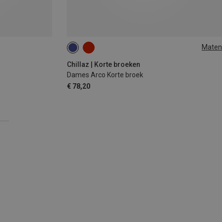
Maten
S
L
XL
Chillaz | Korte broeken
Dames Arco Korte broek
€ 78,20