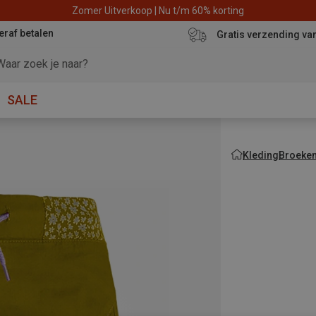
Zomer Uitverkoop | Nu t/m 60% korting
eraf betalen
Gratis verzending va
SALE
Kleding
Broeke