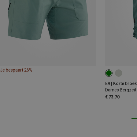
Je bespaart 26%
XS
S
M
E9 | Korte broe
Dames Bergzeit 
€ 73,70