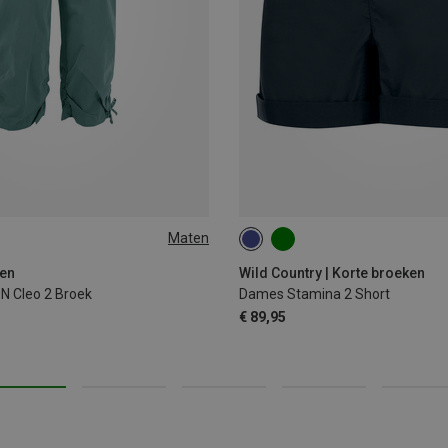
Maten
L
XS
S
M
L
ken
Wild Country | Korte broeken
N Cleo 2 Broek
Dames Stamina 2 Short
€ 89,95