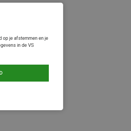
ud op je afstemmen en je
egevens in de VS
D