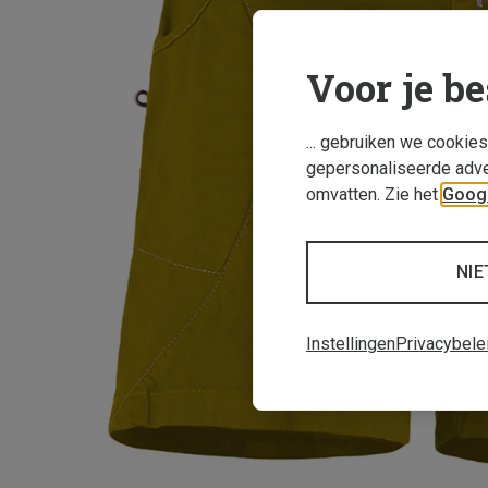
Voor je be
... gebruiken we cookie
gepersonaliseerde adve
omvatten. Zie het
Googl
NIE
Instellingen
Privacybele