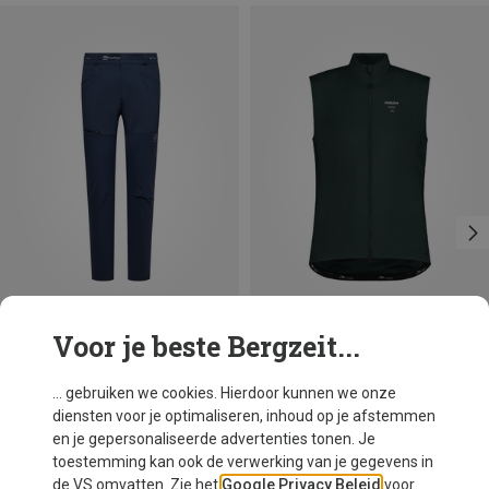
Voor je beste Bergzeit...
Je bespaart 11%
Je bespaart 31%
... gebruiken we cookies. Hierdoor kunnen we onze
diensten voor je optimaliseren, inhoud op je afstemmen
en je gepersonaliseerde advertenties tonen. Je
toestemming kan ook de verwerking van je gegevens in
de VS omvatten. Zie het
Google Privacy Beleid
voor