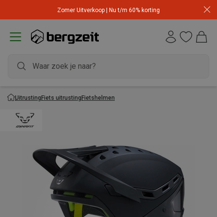
Zomer Uitverkoop | Nu t/m 60% korting
Uitrusting
Fiets uitrusting
Fietshelmen