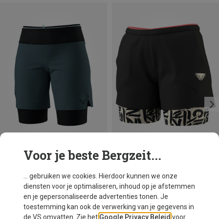
Voor je beste Bergzeit...
Je bespaart 34%
Maten
XS
S
M
XL
Dynafit
... gebruiken we cookies. Hierdoor kunnen we onze
Dames Ultra 2/1 Korte broek
diensten voor je optimaliseren, inhoud op je afstemmen
€ 91,20
en je gepersonaliseerde advertenties tonen. Je
toestemming kan ook de verwerking van je gegevens in
de VS omvatten. Zie het
Google Privacy Beleid
voor