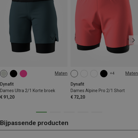
Maten
Maten
+4
XS
S
M
XL
XS
S
M
L
XL
Dynafit
Dynafit
Dames Ultra 2/1 Korte broek
Dames Alpine Pro 2/1 Short
€ 91,20
€ 72,20
Bijpassende producten