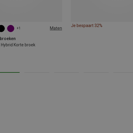
Je bespaart 32%
Maten
+1
L
XL
lbroeken
Hybrid Korte broek