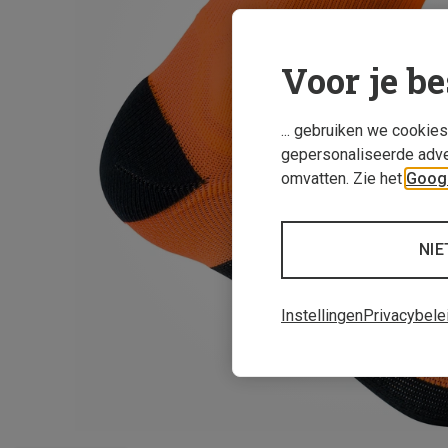
Voor je be
... gebruiken we cookie
gepersonaliseerde adve
omvatten. Zie het
Googl
NIE
Instellingen
Privacybele