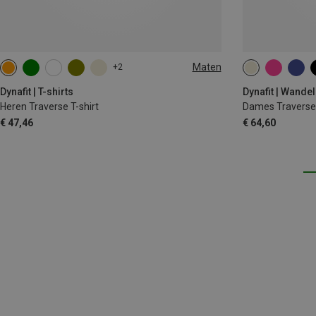
Maten
+2
S
M
L
XL
XXL
XS
S
M
Dynafit | T-shirts
Dynafit | Wande
Heren Traverse T-shirt
Dames Traverse 
€ 47,46
€ 64,60