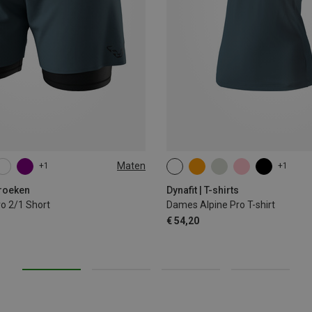
Maten
+1
+1
L
XL
XS
S
M
XL
broeken
Dynafit | T-shirts
o 2/1 Short
Dames Alpine Pro T-shirt
€ 54,20