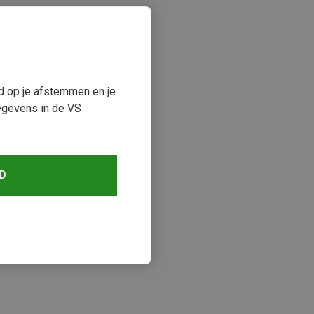
ud op je afstemmen en je
egevens in de VS
D