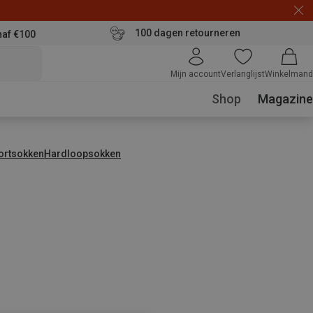
100 dagen retourneren
naf €100
Mijn account
Verlanglijst
Winkelmand
Shop
Magazine
ortsokken
Hardloopsokken